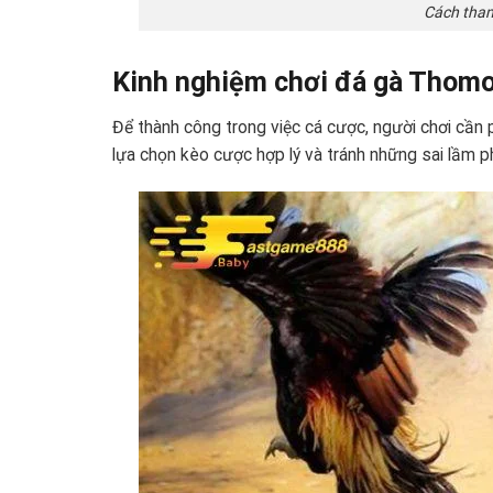
Cách tham
Kinh nghiệm chơi đá gà Thomo 
Để thành công trong việc cá cược, người chơi cần p
lựa chọn kèo cược hợp lý và tránh những sai lầm p