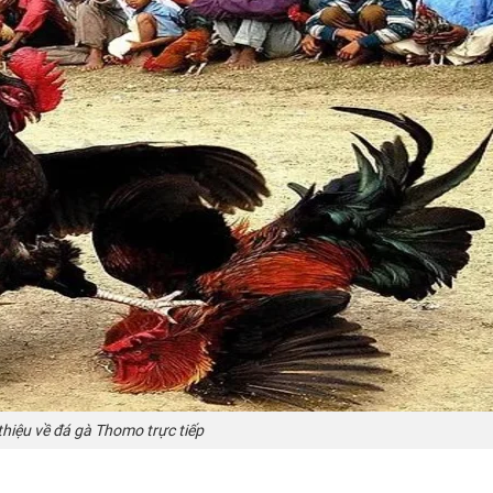
 thiệu về đá gà Thomo trực tiếp