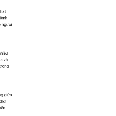
phát
giành
o người
nhiều
óa và
trong
ng giữa
chơi
nền
.