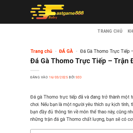
Bỏ
qua
nội
dung
TRANG CHỦ
KH
Trang chủ
-
ĐÁ GÀ
-
Đá Gà Thomo Trực Tiếp –
Đá Gà Thomo Trực Tiếp – Trận 
ĐĂNG VÀO
16/03/2025
BỞI
SEO
Đá gà Thomo trực tiếp đã và đang trở thành một tro
chơi. Nếu bạn là một người yêu thích sự kịch tính,
bạn đầy đủ thông tin về môn thể thao này, cũng nh
những trận đá gà Thomo chất lượng, bạn sẽ có cơ 