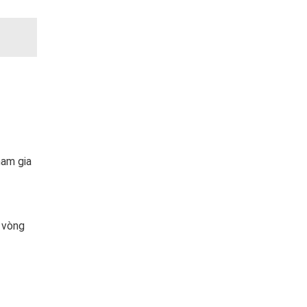
ham gia
 vòng