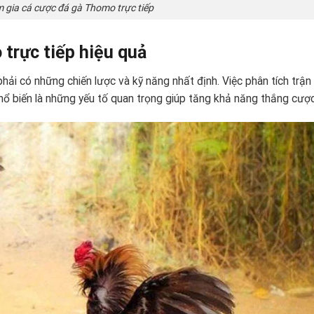
 gia cá cược đá gà Thomo trực tiếp
trực tiếp hiệu quả
hải có những chiến lược và kỹ năng nhất định. Việc phân tích trận
hổ biến là những yếu tố quan trọng giúp tăng khả năng thắng cượ